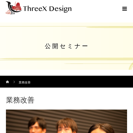
公 開 セ ミ ナ ー
ホーム
業務改善
業務改善